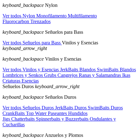
keyboard_backspace
Nylon
Ver todos Nylon
Monofilamento
Multifilamento
Fluorocarbon
Trenzados
keyboard_backspace
Señuelos para Bass
Ver todos Señuelos para Bass
Vinilos y Esencias
keyboard_arrow_right
keyboard_backspace
Vinilos y Esencias
Ver todos Vinilos y Esencias
JerkBaits Blandos
SwimBaits Blandos
Lombrices y Senkos
Grubs
Cangrejos
Ranas y Salamandras
Ikas
Criaturas
Esencias
Señuelos Duros
keyboard_arrow_right
keyboard_backspace
Señuelos Duros
Ver todos Señuelos Duros
JerkBaits Duros
SwimBaits Duros
CrankBaits
Top Water
Paseantes Hundidos
Jigs
Chatterbaits
Spinnerbaits y Buzzerbaits
Ondulantes y
Cucharillas
keyboard_backspace
Anzuelos y Plomos