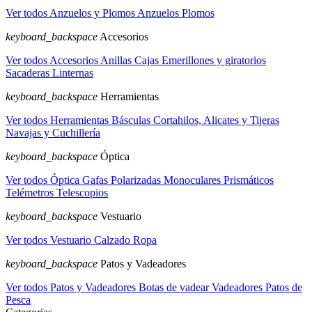
Ver todos Anzuelos y Plomos
Anzuelos
Plomos
keyboard_backspace
Accesorios
Ver todos Accesorios
Anillas
Cajas
Emerillones y giratorios
Sacaderas
Linternas
keyboard_backspace
Herramientas
Ver todos Herramientas
Básculas
Cortahilos, Alicates y Tijeras
Navajas y Cuchillería
keyboard_backspace
Óptica
Ver todos Óptica
Gafas Polarizadas
Monoculares
Prismáticos
Telémetros
Telescopios
keyboard_backspace
Vestuario
Ver todos Vestuario
Calzado
Ropa
keyboard_backspace
Patos y Vadeadores
Ver todos Patos y Vadeadores
Botas de vadear
Vadeadores
Patos de
Pesca