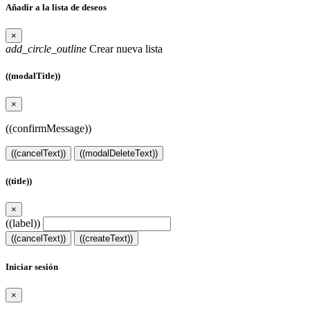
Añadir a la lista de deseos
×
add_circle_outline
Crear nueva lista
((modalTitle))
×
((confirmMessage))
((cancelText))
((modalDeleteText))
((title))
×
((label))
((cancelText))
((createText))
Iniciar sesión
×