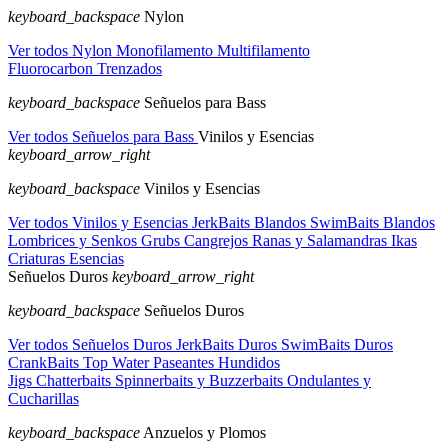
keyboard_backspace
Nylon
Ver todos Nylon
Monofilamento
Multifilamento
Fluorocarbon
Trenzados
keyboard_backspace
Señuelos para Bass
Ver todos Señuelos para Bass
Vinilos y Esencias
keyboard_arrow_right
keyboard_backspace
Vinilos y Esencias
Ver todos Vinilos y Esencias
JerkBaits Blandos
SwimBaits Blandos
Lombrices y Senkos
Grubs
Cangrejos
Ranas y Salamandras
Ikas
Criaturas
Esencias
Señuelos Duros
keyboard_arrow_right
keyboard_backspace
Señuelos Duros
Ver todos Señuelos Duros
JerkBaits Duros
SwimBaits Duros
CrankBaits
Top Water
Paseantes Hundidos
Jigs
Chatterbaits
Spinnerbaits y Buzzerbaits
Ondulantes y
Cucharillas
keyboard_backspace
Anzuelos y Plomos