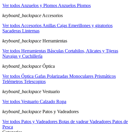
Ver todos Anzuelos y Plomos
Anzuelos
Plomos
keyboard_backspace
Accesorios
Ver todos Accesorios
Anillas
Cajas
Emerillones y giratorios
Sacaderas
Linternas
keyboard_backspace
Herramientas
Ver todos Herramientas
Básculas
Cortahilos, Alicates y Tijeras
Navajas y Cuchillería
keyboard_backspace
Óptica
Ver todos Óptica
Gafas Polarizadas
Monoculares
Prismáticos
Telémetros
Telescopios
keyboard_backspace
Vestuario
Ver todos Vestuario
Calzado
Ropa
keyboard_backspace
Patos y Vadeadores
Ver todos Patos y Vadeadores
Botas de vadear
Vadeadores
Patos de
Pesca