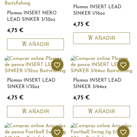
Plomos INSERT LEAD
Plomos INSERT NEKO
SINKER 1/16oz
LEAD SINKER 3/32oz
Baitsfishing 10142
4,75 €
Baitsfishing10143
4,75 €
add_shopping_cart
AÑADIR
add_shopping_cart
AÑADIR
favorite_border
favorite_border
Plomos INSERT LEAD
Plomos INSERT LEAD
SINKER 1/32oz
SINKER 3/64oz
Baitsfishing 10140
Baitsfishing 10141
4,75 €
4,75 €
add_shopping_cart
add_shopping_cart
AÑADIR
AÑADIR
favorite_border
favorite_border