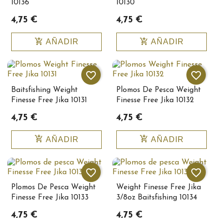
10136
10130
4,75 €
4,75 €
add_shopping_cart
add_shopping_cart
AÑADIR
AÑADIR
favorite_border
favorite_border
Baitsfishing Weight
Plomos De Pesca Weight
Finesse Free Jika 10131
Finesse Free Jika 10132
4,75 €
4,75 €
add_shopping_cart
add_shopping_cart
AÑADIR
AÑADIR
favorite_border
favorite_border
Plomos De Pesca Weight
Weight Finesse Free Jika
Finesse Free Jika 10133
3/8oz Baitsfishing 10134
4,75 €
4,75 €