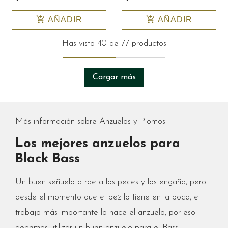
add_shopping_cart
add_shopping_cart
AÑADIR
AÑADIR
Has visto 40 de 77 productos
Cargar más
Más información sobre Anzuelos y Plomos
Los mejores anzuelos para
Black Bass
Un buen señuelo atrae a los peces y los engaña, pero
desde el momento que el pez lo tiene en la boca, el
trabajo más importante lo hace el anzuelo, por eso
debemos utilizar un buen anzuelo para el Bass.