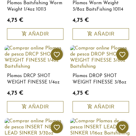
Plomos Baitsfishing Worm
Plomos Worm Weight
Weight 1/4oz 10113
3/8oz BaitsFishing 10114
4,75 €
4,75 €
add_shopping_cart
add_shopping_cart
AÑADIR
AÑADIR
favorite_border
favorite_border
Plomos DRCP SHOT
Plomos DROP SHOT
WEIGHT FINESSE 1/4oz
WEIGHT FINESSE 3/8oz
Baitsfishing10153
Baitsfishing10154
4,75 €
4,75 €
add_shopping_cart
add_shopping_cart
AÑADIR
AÑADIR
favorite_border
favorite_border