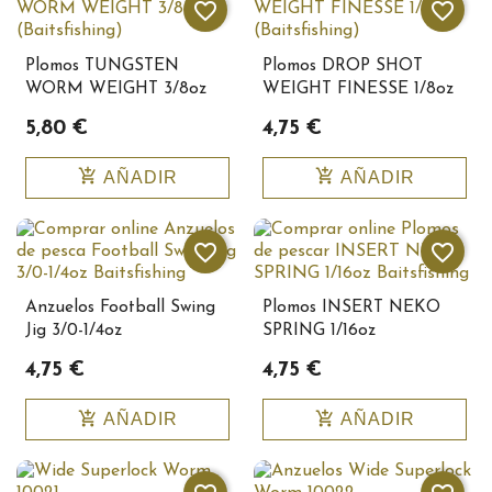
favorite_border
favorite_border
Plomos TUNGSTEN
Plomos DROP SHOT
WORM WEIGHT 3/8oz
WEIGHT FINESSE 1/8oz
(Baitsfishing)
Baitsfishing10151
5,80 €
4,75 €
add_shopping_cart
add_shopping_cart
AÑADIR
AÑADIR
favorite_border
favorite_border
Anzuelos Football Swing
Plomos INSERT NEKO
Jig 3/0-1/4oz
SPRING 1/16oz
Baitsfishing10342
Baitsfishing10144
4,75 €
4,75 €
add_shopping_cart
add_shopping_cart
AÑADIR
AÑADIR