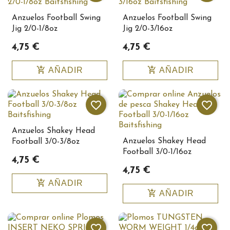
Anzuelos Football Swing
Anzuelos Football Swing
Jig 2/0-1/8oz
Jig 2/0-3/16oz
Baitsfishing10340
Baitsfishing10341
4,75 €
4,75 €
add_shopping_cart
add_shopping_cart
AÑADIR
AÑADIR
favorite_border
favorite_border
Anzuelos Shakey Head
Anzuelos Shakey Head
Football 3/0-3/8oz
Football 3/0-1/16oz
Baitsfishing10333
4,75 €
Baitsfishing10330
4,75 €
add_shopping_cart
AÑADIR
add_shopping_cart
AÑADIR
favorite_border
favorite_border