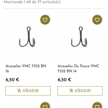
Mostrando 1-40 de 77 artículo(s)
favorite_border
favorite_border
Anzuelos VMC 7552 BN
Anzuelos De Pesca VMC
16
7552 BN 14
6,50 €
6,50 €
add_shopping_cart
add_shopping_cart
AÑADIR
AÑADIR
favorite_border
favorite_border