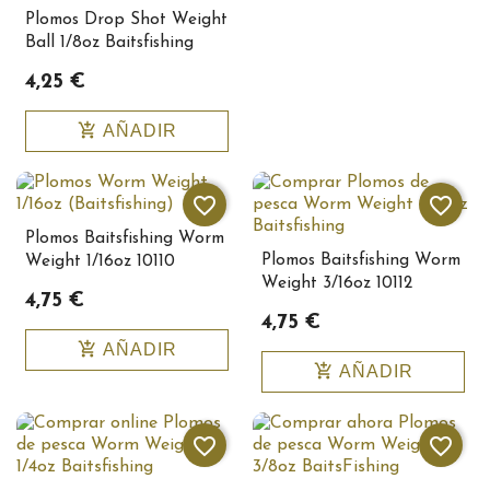
Plomos Drop Shot Weight
Ball 1/8oz Baitsfishing
4,25 €
add_shopping_cart
AÑADIR
favorite_border
favorite_border
Plomos Baitsfishing Worm
Plomos Baitsfishing Worm
Weight 1/16oz 10110
Weight 3/16oz 10112
4,75 €
4,75 €
add_shopping_cart
AÑADIR
add_shopping_cart
AÑADIR
favorite_border
favorite_border