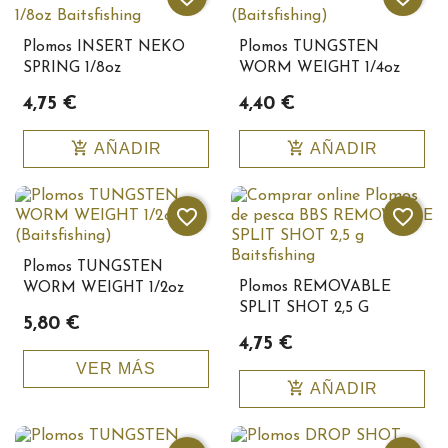
Plomos INSERT NEKO
Plomos TUNGSTEN
SPRING 1/8oz
WORM WEIGHT 1/4oz
Baitsfishing10145
(Baitsfishing)
4,75 €
4,40 €
add_shopping_cart
add_shopping_cart
AÑADIR
AÑADIR
favorite_border
favorite_border
Plomos TUNGSTEN
Plomos REMOVABLE
WORM WEIGHT 1/2oz
SPLIT SHOT 2,5 G
(Baitsfishing)
5,80 €
Baitsfishing 10193
4,75 €
VER MÁS
add_shopping_cart
AÑADIR