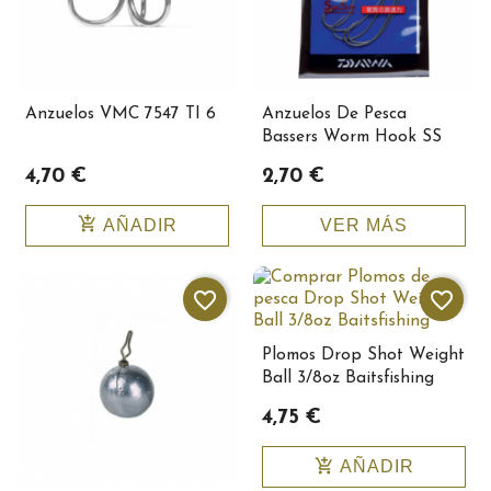
Anzuelos VMC 7547 TI 6
Anzuelos De Pesca
Bassers Worm Hook SS
SOS 1
4,70 €
2,70 €
add_shopping_cart
AÑADIR
VER MÁS
favorite_border
favorite_border
Plomos Drop Shot Weight
Ball 3/8oz Baitsfishing
10162
4,75 €
add_shopping_cart
AÑADIR