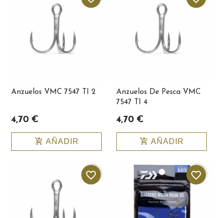
Anzuelos VMC 7547 TI 2
Anzuelos De Pesca VMC
7547 TI 4
4,70 €
4,70 €
add_shopping_cart
add_shopping_cart
AÑADIR
AÑADIR
favorite_border
favorite_border