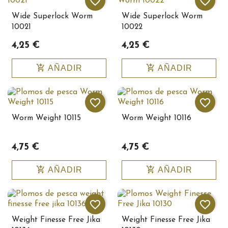
favorite_border
favorite_border
Wide Superlock Worm
Wide Superlock Worm
10021
10022
4,25 €
4,25 €
add_shopping_cart
add_shopping_cart
AÑADIR
AÑADIR
favorite_border
favorite_border
Worm Weight 10115
Worm Weight 10116
4,75 €
4,75 €
add_shopping_cart
add_shopping_cart
AÑADIR
AÑADIR
favorite_border
favorite_border
Weight Finesse Free Jika
Weight Finesse Free Jika