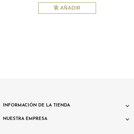
add_shopping_cart
add_shopping_cart
AÑADIR

INFORMACIÓN DE LA TIENDA

NUESTRA EMPRESA