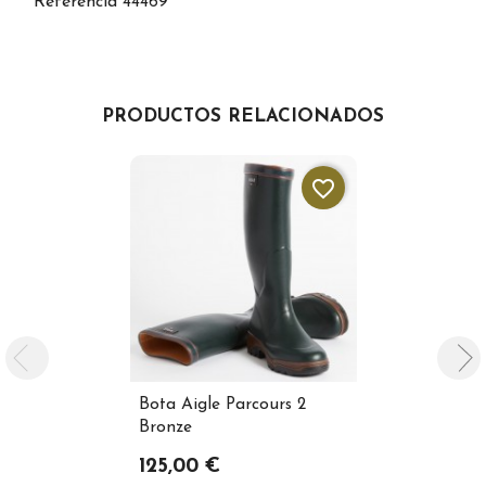
Referencia
44469
PRODUCTOS RELACIONADOS
favorite_border
Bota Aigle Parcours 2
Bota Diott
Bronze
WindTex®
125,00 €
304,00 €