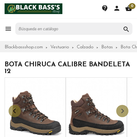
0
contact_support
person
shopping_basket


Blackbassshop.com
Vestuario
Calzado
Botas
Bota Ch
BOTA CHIRUCA CALIBRE BANDELETA
12