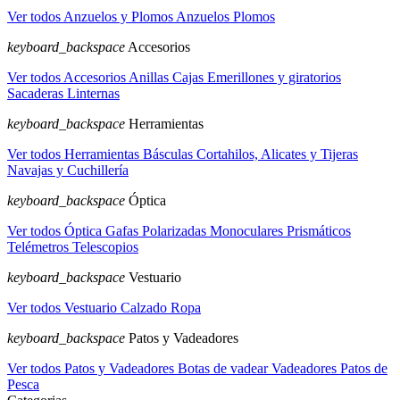
Ver todos Anzuelos y Plomos
Anzuelos
Plomos
keyboard_backspace
Accesorios
Ver todos Accesorios
Anillas
Cajas
Emerillones y giratorios
Sacaderas
Linternas
keyboard_backspace
Herramientas
Ver todos Herramientas
Básculas
Cortahilos, Alicates y Tijeras
Navajas y Cuchillería
keyboard_backspace
Óptica
Ver todos Óptica
Gafas Polarizadas
Monoculares
Prismáticos
Telémetros
Telescopios
keyboard_backspace
Vestuario
Ver todos Vestuario
Calzado
Ropa
keyboard_backspace
Patos y Vadeadores
Ver todos Patos y Vadeadores
Botas de vadear
Vadeadores
Patos de
Pesca