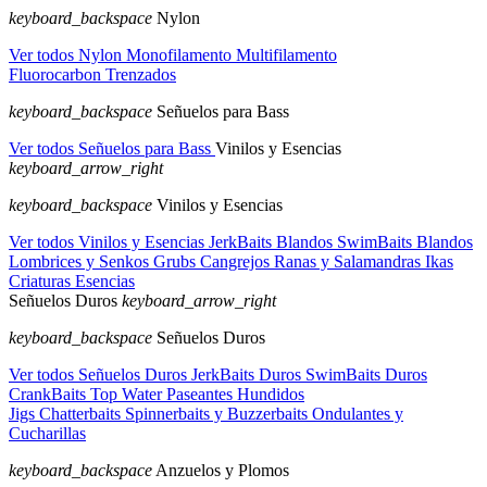
keyboard_backspace
Nylon
Ver todos Nylon
Monofilamento
Multifilamento
Fluorocarbon
Trenzados
keyboard_backspace
Señuelos para Bass
Ver todos Señuelos para Bass
Vinilos y Esencias
keyboard_arrow_right
keyboard_backspace
Vinilos y Esencias
Ver todos Vinilos y Esencias
JerkBaits Blandos
SwimBaits Blandos
Lombrices y Senkos
Grubs
Cangrejos
Ranas y Salamandras
Ikas
Criaturas
Esencias
Señuelos Duros
keyboard_arrow_right
keyboard_backspace
Señuelos Duros
Ver todos Señuelos Duros
JerkBaits Duros
SwimBaits Duros
CrankBaits
Top Water
Paseantes Hundidos
Jigs
Chatterbaits
Spinnerbaits y Buzzerbaits
Ondulantes y
Cucharillas
keyboard_backspace
Anzuelos y Plomos