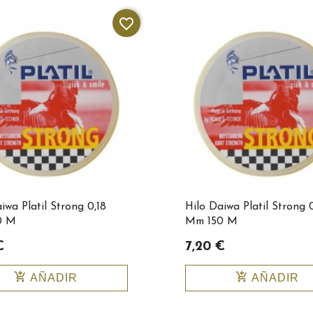
favorite_border
iwa Platil Strong 0,18
Hilo Daiwa Platil Strong 
0 M
Mm 150 M
€
7,20 €
add_shopping_cart
add_shopping_cart
AÑADIR
AÑADIR