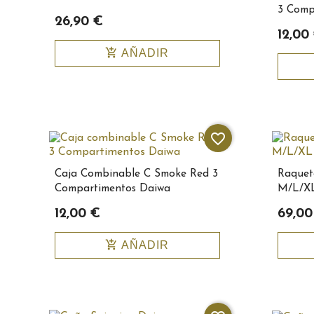
3 Comp
26,90 €
12,00
add_shopping_cart
AÑADIR
favorite_border
Caja Combinable C Smoke Red 3
Raquet
Compartimentos Daiwa
M/L/X
12,00 €
69,00
add_shopping_cart
AÑADIR