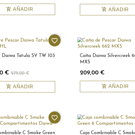
add_shopping_cart
add_shopping_cart
AÑADIR
AÑADIR
favorite_border
e Daiwa Tatula SV TW 103
Caña Daiwa Silvercreek 6
MXS
0 €
209,00 €
279,00 €
add_shopping_cart
add_shopping_cart
AÑADIR
AÑADIR
favorite_border
ombinable C Smoke Green
Caja Combinable C Smok