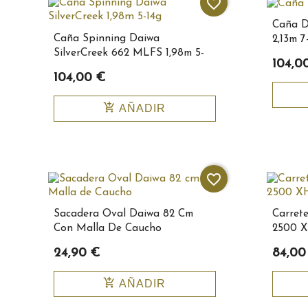
favorite_border
Caña D
Caña Spinning Daiwa
2,13m 7
SilverCreek 662 MLFS 1,98m 5-
104,0
14g
104,00 €
add_shopping_cart
AÑADIR
favorite_border
Sacadera Oval Daiwa 82 Cm
Carret
Con Malla De Caucho
2500 X
24,90 €
84,00
add_shopping_cart
AÑADIR