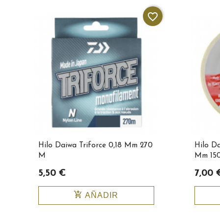
favorite_border
Hilo Daiwa Triforce 0,18 Mm 270
Hilo Da
M
Mm 15
5,50 €
7,00 
add_shopping_cart
AÑADIR