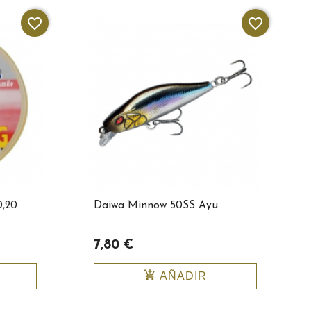
favorite_border
favorite_border
0,20
Daiwa Minnow 50SS Ayu
7,80 €
add_shopping_cart
AÑADIR