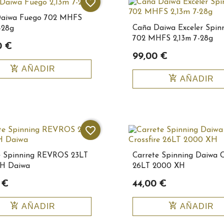
favorite_border
aiwa Fuego 702 MHFS
Caña Daiwa Exceler Spin
-28g
702 MHFS 2,13m 7-28g
0 €
99,00 €
add_shopping_cart
AÑADIR
add_shopping_cart
AÑADIR
favorite_border
e Spinning REVROS 23LT
Carrete Spinning Daiwa C
H Daiwa
26LT 2000 XH
 €
44,00 €
add_shopping_cart
add_shopping_cart
AÑADIR
AÑADIR