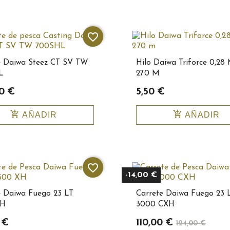
favorite_border
e Daiwa Steez CT SV TW
Hilo Daiwa Triforce 0,28
L
270 M
0 €
5,50 €
add_shopping_cart
add_shopping_cart
AÑADIR
AÑADIR
favorite_border
-14,00 €
e Daiwa Fuego 23 LT
Carrete Daiwa Fuego 23 
XH
3000 CXH
 €
110,00 €
124,00 €