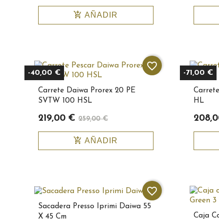
add_shopping_cart
AÑADIR
favorite_border
-40,00 €
-71,00 €
Carrete Daiwa Prorex 20 PE
Carret
SVTW 100 HSL
HL
219,00 €
208,0
259,00 €
add_shopping_cart
AÑADIR
favorite_border
Sacadera Presso Iprimi Daiwa 55
Caja C
X 45 Cm