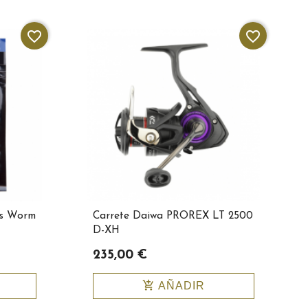
favorite_border
favorite_border
rs Worm
Carrete Daiwa PROREX LT 2500
D-XH
235,00 €
add_shopping_cart
AÑADIR