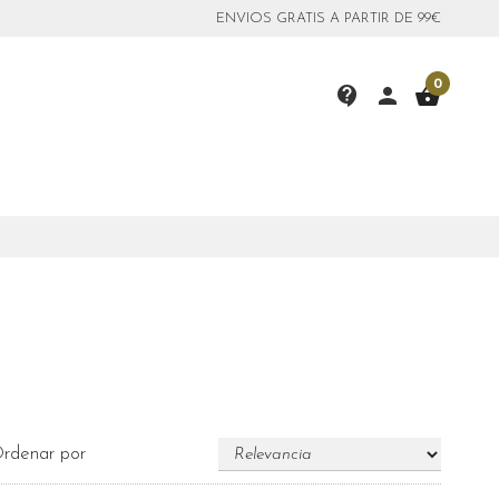
ENVIOS GRATIS A PARTIR DE 99€
0
contact_support
person
shopping_basket