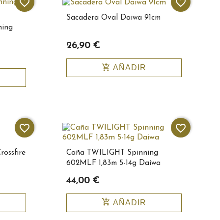
favorite_border
favorite_border
Sacadera Oval Daiwa 91cm
ning
26,90 €
add_shopping_cart
AÑADIR
favorite_border
favorite_border
rossfire
Caña TWILIGHT Spinning
602MLF 1,83m 5-14g Daiwa
44,00 €
add_shopping_cart
AÑADIR