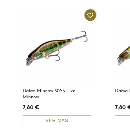
favorite_border
Daiwa Minnow 50SS Live
Daiwa 
Minnow
7,80 €
7,80 
VER MÁS