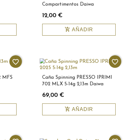
Compartimentos Daiwa
12,00 €
add_shopping_cart
AÑADIR
favorite_border
favorite_border
2 MFS
Caña Spinning PRESSO IPRIMI
702 MLX 5-14g 2,13m Daiwa
69,00 €
add_shopping_cart
AÑADIR