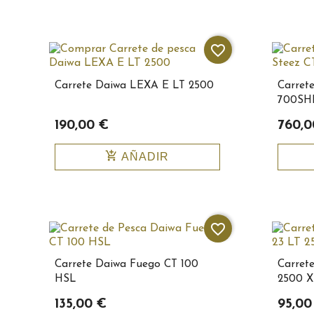
favorite_border
Carrete Daiwa LEXA E LT 2500
Carret
700SH
190,00 €
760,0
add_shopping_cart
AÑADIR
favorite_border
Carrete Daiwa Fuego CT 100
Carret
HSL
2500 
135,00 €
95,00