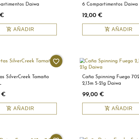
artimentos Daiwa
6 Compartimentos Daiwa
 €
12,00 €
add_shopping_cart
add_shopping_cart
AÑADIR
AÑADIR
favorite_border
as SilverCreek Tamaño
Caña Spinning Fuego 70
L
2,13m 5-21g Daiwa
 €
99,00 €
add_shopping_cart
add_shopping_cart
AÑADIR
AÑADIR