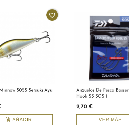
favorite_border
Minnow 50SS Setsuki Ayu
Anzuelos De Pesca Basse
Hook SS SOS 1
€
2,70 €
add_shopping_cart
AÑADIR
VER MÁS