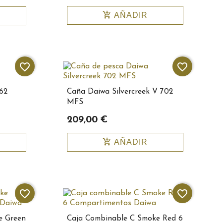
add_shopping_cart
AÑADIR
favorite_border
favorite_border
62
Caña Daiwa Silvercreek V 702
MFS
209,00 €
add_shopping_cart
AÑADIR
favorite_border
favorite_border
e Green
Caja Combinable C Smoke Red 6