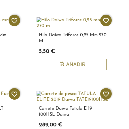
favorite_border
favorite_border
 Mm
Hilo Daiwa Triforce 0,25 Mm 270
M
5,50 €
add_shopping_cart
AÑADIR
favorite_border
favorite_border
LT
Carrete Daiwa Tatula E 19
100HSL Daiwa
289,00 €