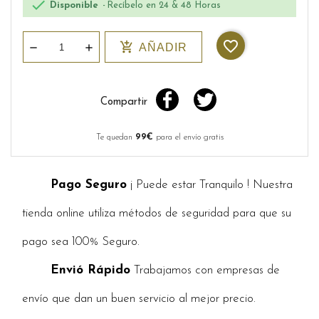

Disponible
Recíbelo en 24 & 48 Horas
favorite_border
add_shopping_cart
AÑADIR
Compartir
Te quedan
99€
para el envío gratis
Pago Seguro
¡ Puede estar Tranquilo ! Nuestra
tienda online utiliza métodos de seguridad para que su
pago sea 100% Seguro.
Envió Rápido
Trabajamos con empresas de
envío que dan un buen servicio al mejor precio.