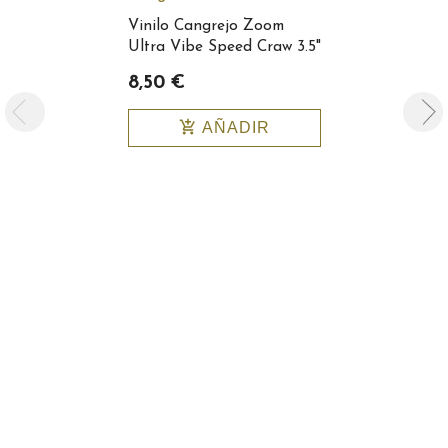
Vinilo Cangrejo Zoom
Ultra Vibe Speed Craw 3.5"
Color 080-305
8,50 €
add_shopping_cart
AÑADIR
Zoom Super
Craw Jr Col
8,20 €
add_shopping_cart