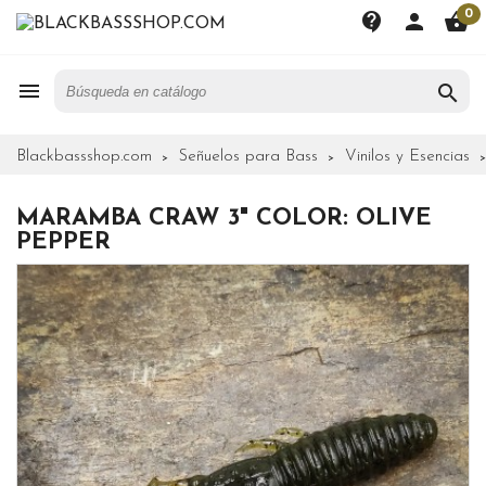
0
contact_support
person
shopping_basket


Blackbassshop.com
Señuelos para Bass
Vinilos y Esencias
MARAMBA CRAW 3" COLOR: OLIVE
PEPPER