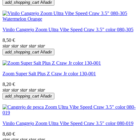
add_shopping_cart
Añadir
Vinilo Cangrejo Zoom Ultra Vibe Speed Craw 3.5" color 080-305
8,50 €
star
star
star
star
star
add_shopping_cart
Añadir
Zoom Super Salt Plus Z Craw Jr color 130-001
8,20 €
star
star
star
star
star
add_shopping_cart
Añadir
Vinilo Cangrejo Zoom Ultra Vibe Speed Craw 3.5" color 080-019
8,60 €
star
star
star
star
star