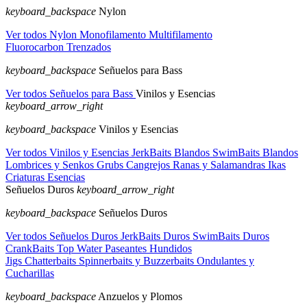
keyboard_backspace
Nylon
Ver todos Nylon
Monofilamento
Multifilamento
Fluorocarbon
Trenzados
keyboard_backspace
Señuelos para Bass
Ver todos Señuelos para Bass
Vinilos y Esencias
keyboard_arrow_right
keyboard_backspace
Vinilos y Esencias
Ver todos Vinilos y Esencias
JerkBaits Blandos
SwimBaits Blandos
Lombrices y Senkos
Grubs
Cangrejos
Ranas y Salamandras
Ikas
Criaturas
Esencias
Señuelos Duros
keyboard_arrow_right
keyboard_backspace
Señuelos Duros
Ver todos Señuelos Duros
JerkBaits Duros
SwimBaits Duros
CrankBaits
Top Water
Paseantes Hundidos
Jigs
Chatterbaits
Spinnerbaits y Buzzerbaits
Ondulantes y
Cucharillas
keyboard_backspace
Anzuelos y Plomos