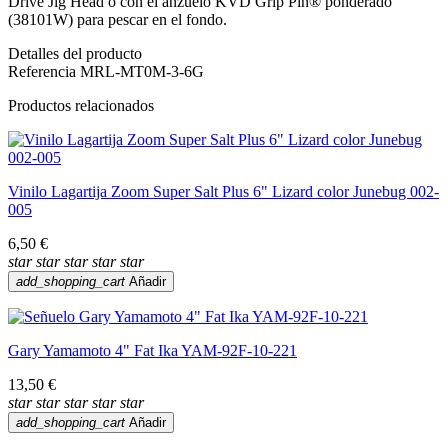
Drive Jig Head o con el anzuelo KVD Grip Pin® ponderado
(38101W) para pescar en el fondo.
Detalles del producto
Referencia
MRL-MT0M-3-6G
Productos relacionados
Vinilo Lagartija Zoom Super Salt Plus 6" Lizard color Junebug 002-
005
6,50 €
star
star
star
star
star
add_shopping_cart
Añadir
Gary Yamamoto 4" Fat Ika YAM-92F-10-221
13,50 €
star
star
star
star
star
add_shopping_cart
Añadir