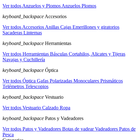
Ver todos Anzuelos y Plomos
Anzuelos
Plomos
keyboard_backspace
Accesorios
Ver todos Accesorios
Anillas
Cajas
Emerillones y giratorios
Sacaderas
Linternas
keyboard_backspace
Herramientas
Ver todos Herramientas
Básculas
Cortahilos, Alicates y Tijeras
Navajas y Cuchillería
keyboard_backspace
Óptica
Ver todos Óptica
Gafas Polarizadas
Monoculares
Prismáticos
Telémetros
Telescopios
keyboard_backspace
Vestuario
Ver todos Vestuario
Calzado
Ropa
keyboard_backspace
Patos y Vadeadores
Ver todos Patos y Vadeadores
Botas de vadear
Vadeadores
Patos de
Pesca