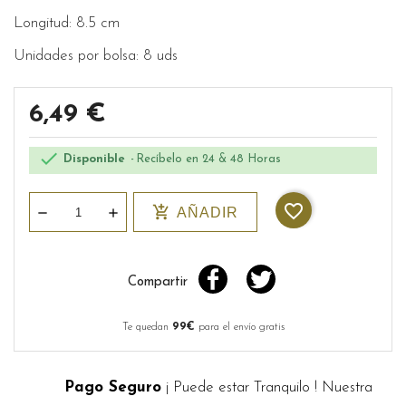
Longitud: 8.5 cm
Unidades por bolsa: 8 uds
6,49 €

Disponible
Recíbelo en 24 & 48 Horas
favorite_border
add_shopping_cart
AÑADIR
Compartir
Te quedan
99€
para el envío gratis
Pago Seguro
¡ Puede estar Tranquilo ! Nuestra