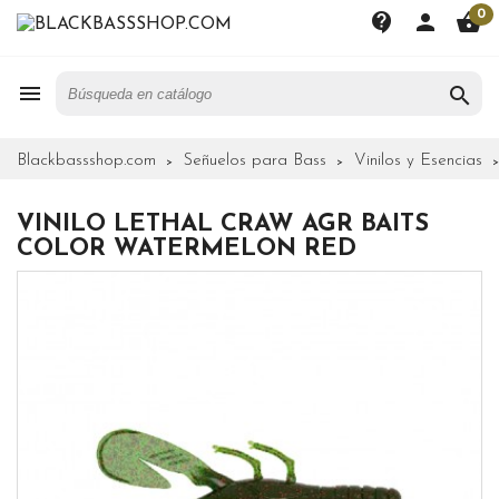
0
contact_support
person
shopping_basket


Blackbassshop.com
Señuelos para Bass
Vinilos y Esencias
VINILO LETHAL CRAW AGR BAITS
COLOR WATERMELON RED