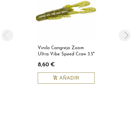
Vinilo Cangrejo Zoom
Vinilo Can
Ultra Vibe Speed Craw 3.5"
Ultra Vibe
Color 080-283
Color 080-
8,60 €
8,60 €
add_shopping_cart
add_shopping_cart
AÑADIR