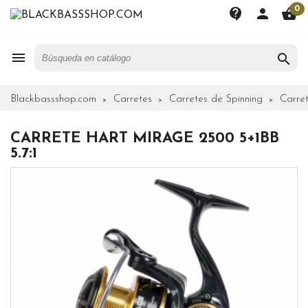
0
contact_support
person
shopping_basket


Blackbassshop.com
Carretes
Carretes de Spinning
Carre
CARRETE HART MIRAGE 2500 5+1BB
5.7:1