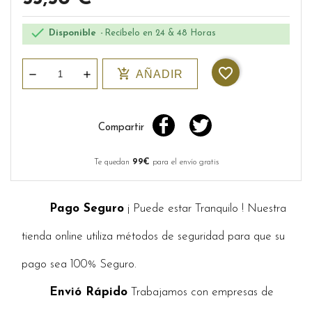

Disponible
Recíbelo en 24 & 48 Horas
favorite_border
add_shopping_cart
AÑADIR
Compartir
Te quedan
99€
para el envío gratis
Pago Seguro
¡ Puede estar Tranquilo ! Nuestra
tienda online utiliza métodos de seguridad para que su
pago sea 100% Seguro.
Envió Rápido
Trabajamos con empresas de