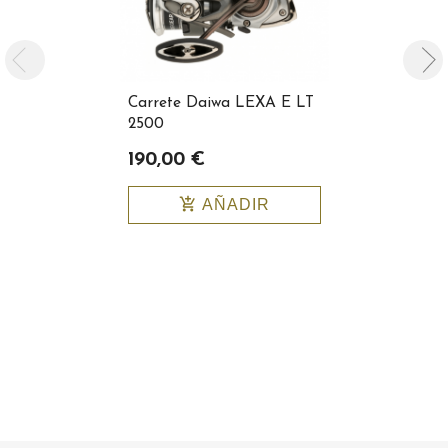
Carrete Daiwa LEXA E LT
Carrete Ha
2500
5+1BB 6.2:1
190,00 €
49,00 €
add_shopping_cart
add_shopping_cart
AÑADIR