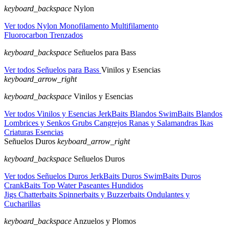
keyboard_backspace
Nylon
Ver todos Nylon
Monofilamento
Multifilamento
Fluorocarbon
Trenzados
keyboard_backspace
Señuelos para Bass
Ver todos Señuelos para Bass
Vinilos y Esencias
keyboard_arrow_right
keyboard_backspace
Vinilos y Esencias
Ver todos Vinilos y Esencias
JerkBaits Blandos
SwimBaits Blandos
Lombrices y Senkos
Grubs
Cangrejos
Ranas y Salamandras
Ikas
Criaturas
Esencias
Señuelos Duros
keyboard_arrow_right
keyboard_backspace
Señuelos Duros
Ver todos Señuelos Duros
JerkBaits Duros
SwimBaits Duros
CrankBaits
Top Water
Paseantes Hundidos
Jigs
Chatterbaits
Spinnerbaits y Buzzerbaits
Ondulantes y
Cucharillas
keyboard_backspace
Anzuelos y Plomos