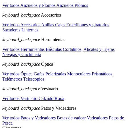
Ver todos Anzuelos y Plomos
Anzuelos
Plomos
keyboard_backspace
Accesorios
Ver todos Accesorios
Anillas
Cajas
Emerillones y giratorios
Sacaderas
Linternas
keyboard_backspace
Herramientas
Ver todos Herramientas
Básculas
Cortahilos, Alicates y Tijeras
Navajas y Cuchillería
keyboard_backspace
Óptica
Ver todos Óptica
Gafas Polarizadas
Monoculares
Prismáticos
Telémetros
Telescopios
keyboard_backspace
Vestuario
Ver todos Vestuario
Calzado
Ropa
keyboard_backspace
Patos y Vadeadores
Ver todos Patos y Vadeadores
Botas de vadear
Vadeadores
Patos de
Pesca