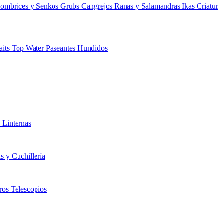
ombrices y Senkos
Grubs
Cangrejos
Ranas y Salamandras
Ikas
Criatu
aits
Top Water
Paseantes Hundidos
s
Linternas
s y Cuchillería
tros
Telescopios