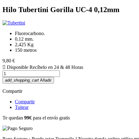
Hilo Tubertini Gorilla UC-4 0,12mm
Fluorocarbono.
0,12 mm.
2,425 Kg
150 metros
9,80 €

Disponible
Recíbelo en 24 & 48 Horas
add_shopping_cart
Añadir
Compartir
Compartir
Tuitear
Te quedan
99€
para el envío gratis
Pago Seguro
¡ Puede estar Tranquilo ! Nuestra tienda online utiliza