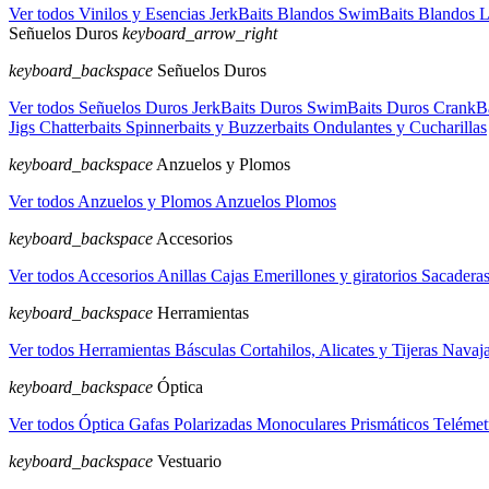
Ver todos Vinilos y Esencias
JerkBaits Blandos
SwimBaits Blandos
L
Señuelos Duros
keyboard_arrow_right
keyboard_backspace
Señuelos Duros
Ver todos Señuelos Duros
JerkBaits Duros
SwimBaits Duros
CrankB
Jigs
Chatterbaits
Spinnerbaits y Buzzerbaits
Ondulantes y Cucharillas
keyboard_backspace
Anzuelos y Plomos
Ver todos Anzuelos y Plomos
Anzuelos
Plomos
keyboard_backspace
Accesorios
Ver todos Accesorios
Anillas
Cajas
Emerillones y giratorios
Sacadera
keyboard_backspace
Herramientas
Ver todos Herramientas
Básculas
Cortahilos, Alicates y Tijeras
Navaja
keyboard_backspace
Óptica
Ver todos Óptica
Gafas Polarizadas
Monoculares
Prismáticos
Teléme
keyboard_backspace
Vestuario