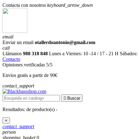
Contacta con nosotros
keyboard_arrow_down
email
Enviar un email
otallerdoantonio@gmail.com
call
Llámanos
988 318 848
Lunes a Viernes: 10 -14 / 17 - 21 H Sábados:
Contacto
Opiniones verificadas 5/5
Envios gratis a partir de 99€
contact_support

Buscar
Resultados:
de
producto(s) -
×
contact_support
person
shopping_basket
0