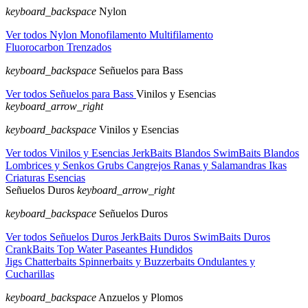
keyboard_backspace
Nylon
Ver todos Nylon
Monofilamento
Multifilamento
Fluorocarbon
Trenzados
keyboard_backspace
Señuelos para Bass
Ver todos Señuelos para Bass
Vinilos y Esencias
keyboard_arrow_right
keyboard_backspace
Vinilos y Esencias
Ver todos Vinilos y Esencias
JerkBaits Blandos
SwimBaits Blandos
Lombrices y Senkos
Grubs
Cangrejos
Ranas y Salamandras
Ikas
Criaturas
Esencias
Señuelos Duros
keyboard_arrow_right
keyboard_backspace
Señuelos Duros
Ver todos Señuelos Duros
JerkBaits Duros
SwimBaits Duros
CrankBaits
Top Water
Paseantes Hundidos
Jigs
Chatterbaits
Spinnerbaits y Buzzerbaits
Ondulantes y
Cucharillas
keyboard_backspace
Anzuelos y Plomos