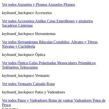
Ver todos Anzuelos y Plomos
Anzuelos
Plomos
keyboard_backspace
Accesorios
Ver todos Accesorios
Anillas
Cajas
Emerillones y giratorios
Sacaderas
Linternas
keyboard_backspace
Herramientas
Ver todos Herramientas
Básculas
Cortahilos, Alicates y Tijeras
Navajas y Cuchillería
keyboard_backspace
Óptica
Ver todos Óptica
Gafas Polarizadas
Monoculares
Prismáticos
Telémetros
Telescopios
keyboard_backspace
Vestuario
Ver todos Vestuario
Calzado
Ropa
keyboard_backspace
Patos y Vadeadores
Ver todos Patos y Vadeadores
Botas de vadear
Vadeadores
Patos de
Pesca