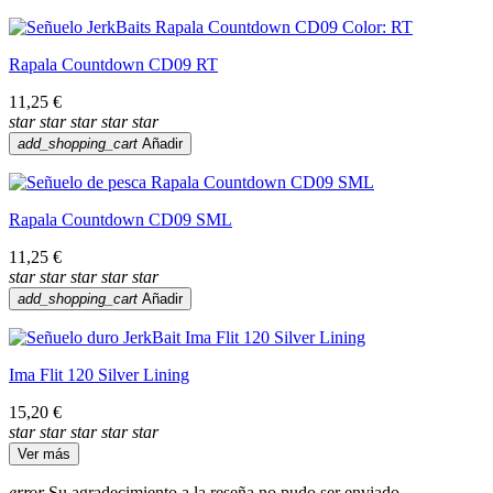
Rapala Countdown CD09 RT
11,25 €
star
star
star
star
star
add_shopping_cart
Añadir
Rapala Countdown CD09 SML
11,25 €
star
star
star
star
star
add_shopping_cart
Añadir
Ima Flit 120 Silver Lining
15,20 €
star
star
star
star
star
Ver más
error
Su agradecimiento a la reseña no pudo ser enviado