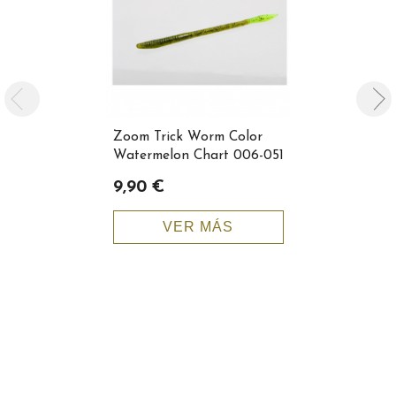
Zoom Trick Worm Color
Zoom Super
Watermelon Chart 006-051
Tale Color
9,90 €
8,50 €
add_shopping_cart
VER MÁS