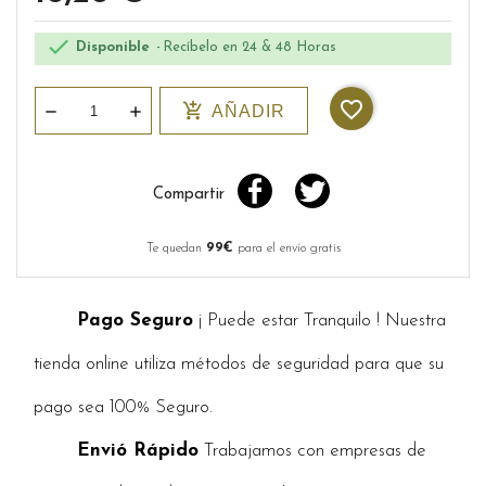

Disponible
Recíbelo en 24 & 48 Horas
favorite_border
add_shopping_cart
AÑADIR
Compartir
Te quedan
99€
para el envío gratis
Pago Seguro
¡ Puede estar Tranquilo ! Nuestra
tienda online utiliza métodos de seguridad para que su
pago sea 100% Seguro.
Envió Rápido
Trabajamos con empresas de