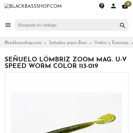
0
contact_support
person
shopping_basket


Blackbassshop.com
Señuelos para Bass
Vinilos y Esencias
SEÑUELO LÓMBRIZ ZOOM MAG. U-V
SPEED WORM COLOR 113-019