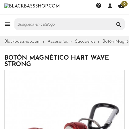
0
contact_support
person
shopping_basket


Blackbassshop.com
Accesorios
Sacaderas
Botón Magnét
BOTÓN MAGNÉTICO HART WAVE
STRONG