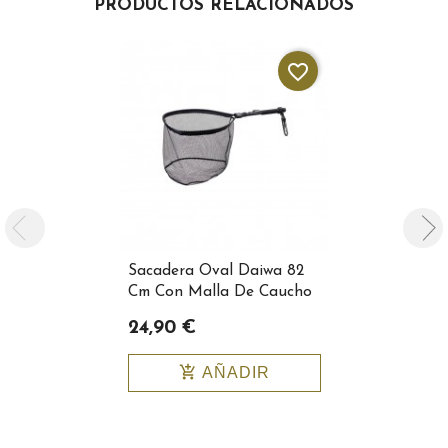
PRODUCTOS RELACIONADOS
favorite_border
Sacadera Oval Daiwa 82
Sacadera O
Cm Con Malla De Caucho
24,90 €
26,90 €
add_shopping_cart
add_shopping_cart
AÑADIR