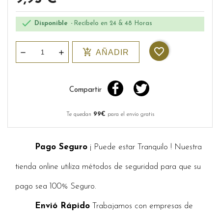

Disponible
Recíbelo en 24 & 48 Horas
favorite_border
add_shopping_cart
AÑADIR
Compartir
Te quedan
99€
para el envío gratis
Pago Seguro
¡ Puede estar Tranquilo ! Nuestra
tienda online utiliza métodos de seguridad para que su
pago sea 100% Seguro.
Envió Rápido
Trabajamos con empresas de