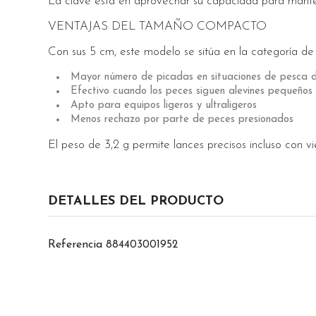
La clave está en aprovechar su capacidad para mantener
VENTAJAS DEL TAMAÑO COMPACTO
Con sus 5 cm, este modelo se sitúa en la categoría de 
Mayor número de picadas en situaciones de pesca dif
Efectivo cuando los peces siguen alevines pequeños
Apto para equipos ligeros y ultraligeros
Menos rechazo por parte de peces presionados
El peso de 3,2 g permite lances precisos incluso con v
DETALLES DEL PRODUCTO
Referencia
884403001952