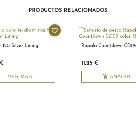
PRODUCTOS RELACIONADOS
favorite_border
t 120 Silver Lining
Rapala Countdown CD0
 €
11,25 €
add_shopping_cart
VER MÁS
AÑADIR