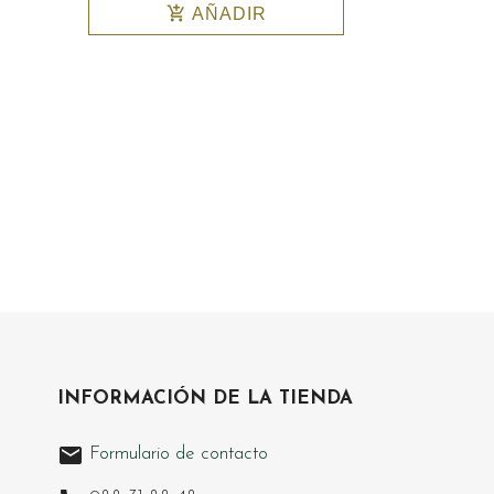
add_shopping_cart
AÑADIR
INFORMACIÓN DE LA TIENDA
email
Formulario de contacto