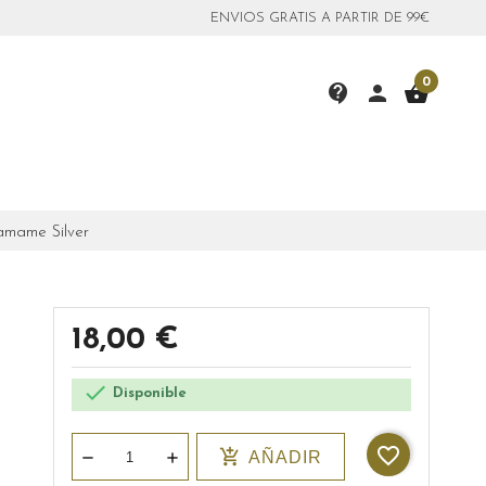
ENVIOS GRATIS A PARTIR DE 99€
0
contact_support
person
shopping_basket
Yamame Silver
18,00 €

Disponible
favorite_border
add_shopping_cart
AÑADIR