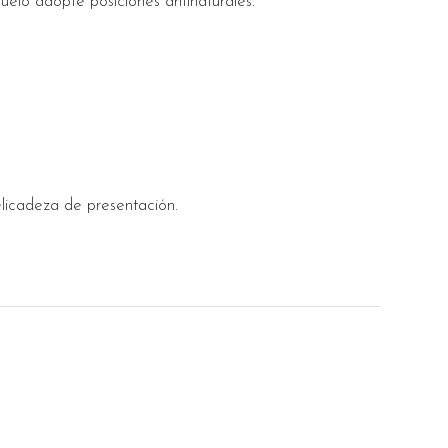
uelo adopte posiciones antinaturales.
elicadeza de presentación.