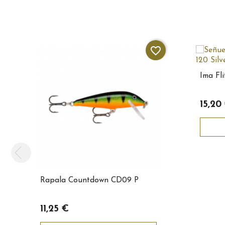
favorite_border
Ima Fli
15,20
Rapala Countdown CD09 P
11,25 €