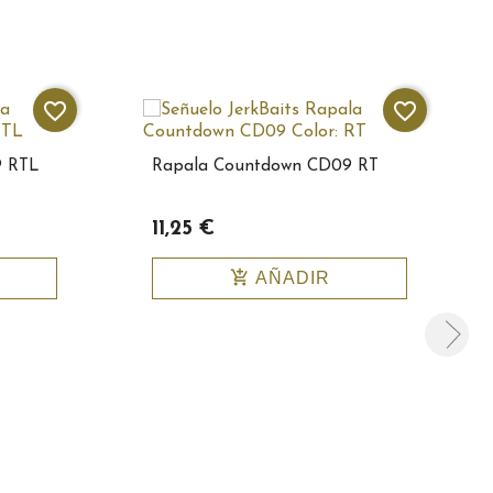
favorite_border
favorite_border
9 RTL
Rapala Countdown CD09 RT
11,25 €
add_shopping_cart
AÑADIR