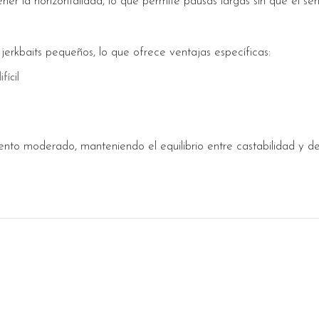
 la horizontalidad, lo que permite pausas largas sin que el señ
jerkbaits pequeños, lo que ofrece ventajas específicas:
ícil
iento moderado, manteniendo el equilibrio entre castabilidad y d