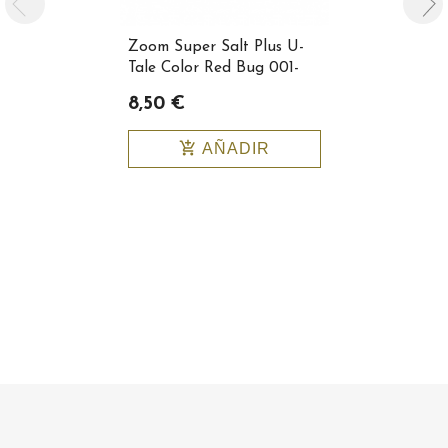
Zoom Super Salt Plus U-
Zoom Super
Tale Color Red Bug 001-
Tale Color
021
8,50 €
8,50 €
add_shopping_cart
add_shopping_cart
AÑADIR