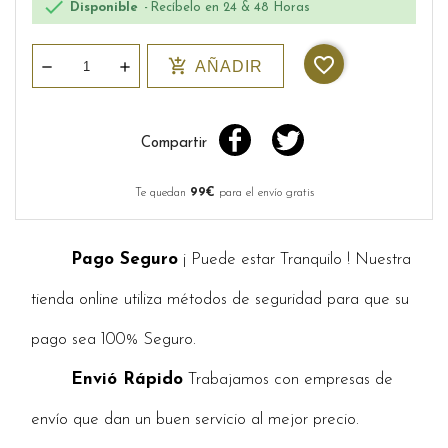

Disponible
Recíbelo en 24 & 48 Horas
favorite_border
add_shopping_cart
AÑADIR
Compartir
Te quedan
99€
para el envío gratis
Pago Seguro
¡ Puede estar Tranquilo ! Nuestra
tienda online utiliza métodos de seguridad para que su
pago sea 100% Seguro.
Envió Rápido
Trabajamos con empresas de
envío que dan un buen servicio al mejor precio.