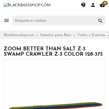
0
contact_support
person
shopping_basket


Blackbassshop.com
Señuelos para Bass
Vinilos y Esencias
ZOOM BETTER THAN SALT Z-3
SWAMP CRAWLER Z-3 COLOR 128-375