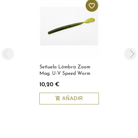
favorite_border
Señuelo Lómbriz Zoom
Zoom Super
Mag. U-V Speed Worm
Tale Color
Color 113-019
021
10,20 €
8,50 €
add_shopping_cart
add_shopping_cart
AÑADIR