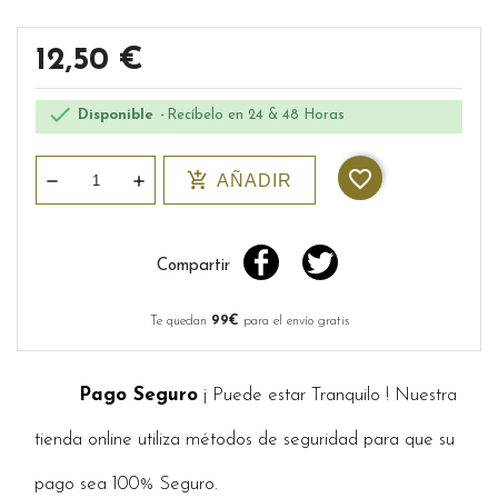
12,50 €

Disponible
Recíbelo en 24 & 48 Horas
favorite_border
add_shopping_cart
AÑADIR
Compartir
Te quedan
99€
para el envío gratis
Pago Seguro
¡ Puede estar Tranquilo ! Nuestra
tienda online utiliza métodos de seguridad para que su
pago sea 100% Seguro.