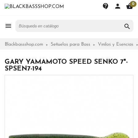
0
contact_support
person
shopping_basket


Blackbassshop.com
Señuelos para Bass
Vinilos y Esencias
GARY YAMAMOTO SPEED SENKO 7"-
SPSEN7-194